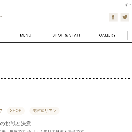
ギャ
MENU
SHOP & STAFF
GALLERY
7
SHOP
美容室リアン
の挑戦と決意
ns 代表 鬼塚です 今回は４年目の挑戦と決意です ...