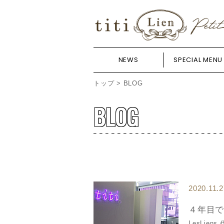
NEWS
SPECIAL MENU
トップ
> BLOG
BLOG
2020.11.2
４年目で
LesLie